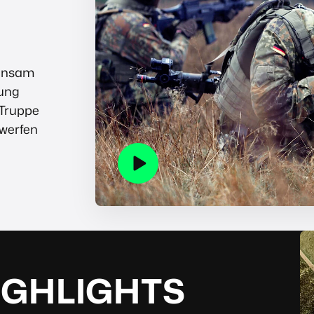
einsam
sung
 Truppe
rwerfen
IGHLIGHTS